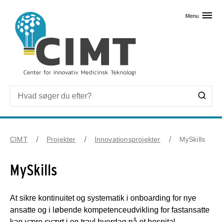
Skip til primært indhold
Menu
CIMT
Projekter
Innovationsprojekter
MySkills
MySkills
At sikre kontinuitet og systematik i onboarding for nye
ansatte og i løbende kompetenceudvikling for fastansatte
kan være svært i en travl hverdag på et hospital.