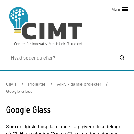
Skip til primært indhold
Menu
CIMT
Projekter
Arkiv - gamle projekter
Google Glass
Google Glass
Som det første hospital i landet, afprøvede to afdelinger
på OUH teknologien Google Glass, da den netop var