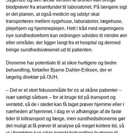
blodprøver fra øsamfundet til laboratoriet. På længere sigt
er det planen, at også medicin og udstyr skal
transporteres mellem sygehuse, laboratorier, lægehuse,
plejehjem og hjemmeplejen. Helt i tråd med regeringens
nye sundhedsreform kan ordningen udvides til mindre øer
eller områder, der ligger langt fra et hospital og dermed
bringe sundhedsvæsenet ud til patienten.
Dronerne har potentiale til at sikre hurtigere og bedre
behandling, fortæller Bjarne Dahler-Eriksen, der er
lægelig direktør på OUH.
– Det er et stort fokusområde for os at skåne patienter –
især særligt sårbare – for at bruge tid på transport og
ventetid, så de i stedet kan få taget prøver hjemme eller i
nærheden af hjemmet. I dag er vi afhængige af de faste
tider til biltransport og færge, men sundhedsdronerne gør
det muligt at få prøver til analyse på meget kortere tid, så
vi i fremtiden kan sikre korrekt behandling hurtigere til