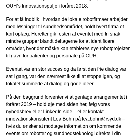
OUH’s Innovationspulje i foråret 2018.
For at få indblik i hvordan de lokale robotfirmaer arbejder
med løsninger til sundhedsområdet, holdt hvert firma et
kort oplæg. Herefter gik resten af eventet med fri snak i
mindre grupper blandt deltagerne for at identificere
områder, hvor der måske kan etableres nye robotprojekter
til gavn for patienter og personale på OUH.
Eventet var en stor succes og da først den frie dialog var
sat i gang, var den nærmest ikke til at stoppe igen, og
lokalet summede af dialog og gode ideer.
På den baggrund forventer vi at gentage arrangementet i
foråret 2019 – hold øje med siden her, følg vores
nyhedsbrev eller LinkedIn-side – eller kontakt
innovationskonsulent Lea Bohn på
lea.bohn@rsyd.dk
–
hvis du ønsker at modtage information om kommende
events om robotter og sundhedsteknologi direkte i din