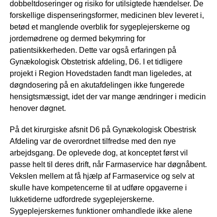
dobbeltdoseringer og risiko for utilsigtede hændelser. De
forskellige dispenseringsformer, medicinen blev leveret i,
betød et manglende overblik for sygeplejerskerne og
jordemødrene og dermed bekymring for
patientsikkerheden. Dette var også erfaringen på
Gynækologisk Obstetrisk afdeling, D6. I et tidligere
projekt i Region Hovedstaden fandt man ligeledes, at
døgndosering på en akutafdelingen ikke fungerede
hensigtsmæssigt, idet der var mange ændringer i medicin
henover døgnet.
På det kirurgiske afsnit D6 på Gynækologisk Obestrisk
Afdeling var de overordnet tilfredse med den nye
arbejdsgang. De oplevede dog, at konceptet først vil
passe helt til deres drift, når Farmaservice har døgnåbent.
Vekslen mellem at få hjælp af Farmaservice og selv at
skulle have kompetencerne til at udføre opgaverne i
lukketiderne udfordrede sygeplejerskerne.
Sygeplejerskernes funktioner omhandlede ikke alene