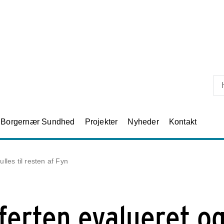
Skip til primært indhold
Borgernær Sundhed
Projekter
Nyheder
Kontakt
lles til resten af Fyn
ferten evalueret o