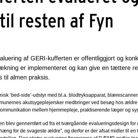
til resten af Fyn
uering af GERI-kufferten er offentliggjort og konk
rækning er implementeret og kan give en tættere r
 til almen praksis.
nisk ’bed-side’-udstyr med bl.a. blodtryksapparat, blærescanner,
unernes akutsygeplejersker medbringer ved besøg hos ældre b
il kommunikation mellem hjemmepleje, praktiserende læger og s
n blev gennemført ud fra et tværgående evalueringsdesign for de
æng for de svageste ældre”, og derfor er der afsat midler til en 