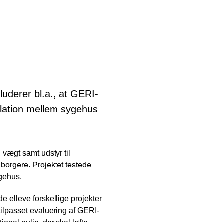
luderer bl.a., at GERI-
elation mellem sygehus
 vægt samt udstyr til
orgere. Projektet testede
ygehus.
 elleve forskellige projekter
tilpasset evaluering af GERI-