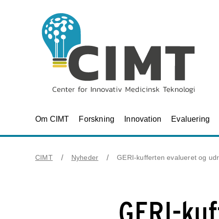
Om CIMT
Forskning
Innovation
Evaluering
CIMT
Nyheder
GERI-kufferten evalueret og udru
GERI-kuf