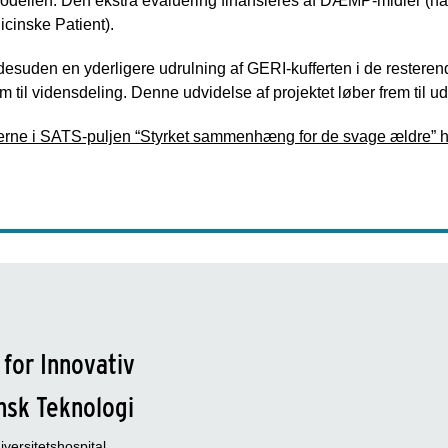
dellen. Den ekstra evaluering finansieres af DÆMP-midler (natio
cinske Patient).
esuden en yderligere udrulning af GERI-kufferten i de rester
rum til vidensdeling. Denne udvidelse af projektet løber frem til 
terne i SATS-puljen “Styrket sammenhæng for de svage ældre” h
 for Innovativ
nsk Teknologi
versitetshospital