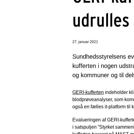
udrulles 
27. januar 2021
Sundhedsstyrelsens eval
kufferten i nogen udst
og kommuner og til dels
GERI-kufferten
indeholder kli
blodprøveanalyser, som komm
også en fælles it-platform t
Evalueringen af GERI-kufferte
i satspuljen ”Styrket sammenh