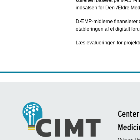
kufferten baseret på MAST-mo
indsatsen for Den Ældre Medi
DÆMP-midlerne finansierer d
etableringen af et digitalt fo
Læs evalueringen for projek
Center
Medici
Odense Uni