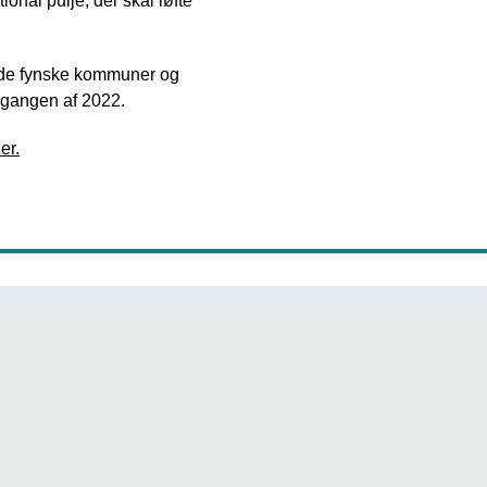
nal pulje, der skal løfte
ende fynske kommuner og
udgangen af 2022.
er.