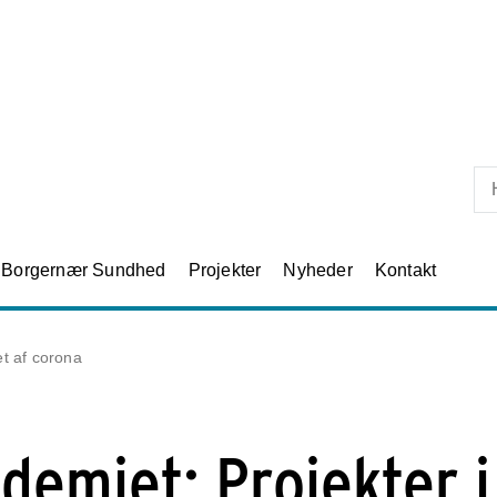
Skip til primært indhold
Borgernær Sundhed
Projekter
Nyheder
Kontakt
et af corona
demiet: Projekter i