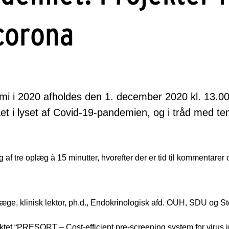
 corona
mi i 2020 afholdes den 1. december 2020 kl. 13.0
ået i lyset af Covid-19-pandemien, og i tråd med t
f tre oplæg à 15 minutter, hvorefter der er tid til kommentarer
ge, klinisk lektor, ph.d., Endokrinologisk afd. OUH, SDU og S
tet “PRESORT – Cost-efficient pre-screening system for virus in