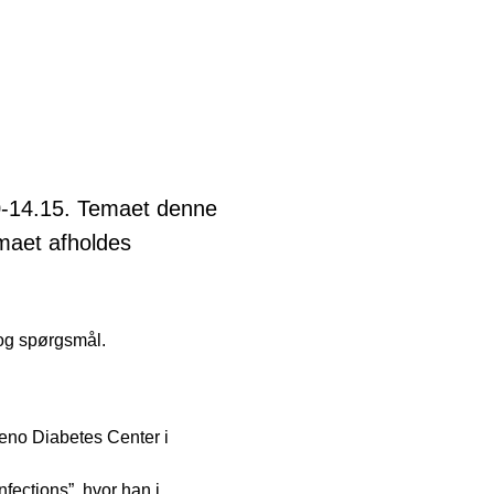
0-14.15. Temaet denne
emaet afholdes
 og spørgsmål.
teno Diabetes Center i
fections”, hvor han i