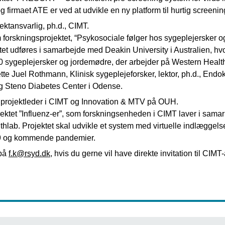
rmaet ATE er ved at udvikle en ny platform til hurtig screening 
ektansvarlig, ph.d., CIMT.
m forskningsprojektet, “Psykosociale følger hos sygeplejersker o
t udføres i samarbejde med Deakin University i Australien, hv
 sygeplejersker og jordemødre, der arbejder på Western Health (
e Juel Rothmann, Klinisk sygeplejeforsker, lektor, ph.d., Endok
g Steno Diabetes Center i Odense.
projektleder i CIMT og Innovation & MTV på OUH.
ojektet ”Influenz-er”, som forskningsenheden i CIMT laver i sa
hlab. Projektet skal udvikle et system med virtuelle indlæggelse
9 og kommende pandemier.
 på
f.k@rsyd.dk
, hvis du gerne vil have direkte invitation til CIM