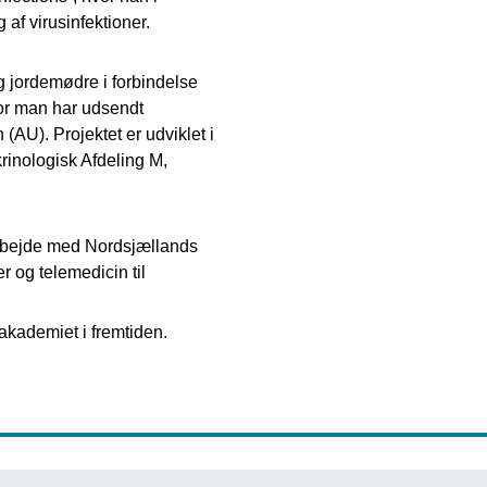
af virusinfektioner.
g jordemødre i forbindelse
or man har udsendt
AU). Projektet er udviklet i
rinologisk Afdeling M,
marbejde med Nordsjællands
r og telemedicin til
T-akademiet i fremtiden.