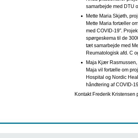
samarbejde med DTU og fi
Mette Maria Skjøth, proj
Mette Maria fortæller o
med COVID-19”. Projekte
spørgeskema til de 3000
tæt samarbejde med Mett
Reumatologisk afd. C o
Maja Kjær Rasmussen, 
Maja vil fortælle om pr
Hospital og Nordic Healt
håndtering af COVID-1
Kontakt Frederik Kristensen