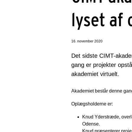
lyset af
16. november 2020
Det sidste CIMT-akade
gang er projekter opst
akademiet virtuelt.
Akademiet består denne gang a
Oplægsholderne er:
Knud Yderstræde, overlæ
Odense.
Knud præsenterer projek