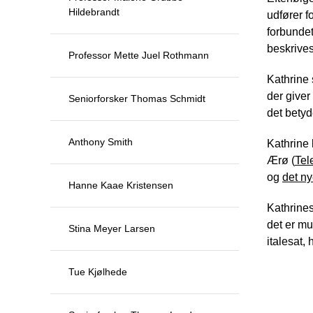
Hildebrandt
udfører f
forbundet
beskrives
Professor Mette Juel Rothmann
Kathrine 
der giver
Seniorforsker Thomas Schmidt
det betyd
Anthony Smith
Kathrine 
Ærø (
Tel
og
det n
Hanne Kaae Kristensen
Kathrines
det er mu
Stina Meyer Larsen
italesat, 
Tue Kjølhede