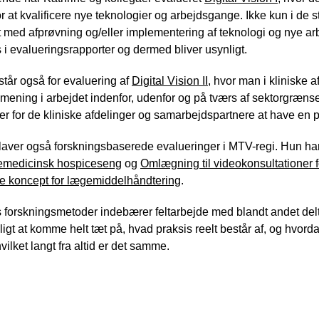
or at kvalificere nye teknologier og arbejdsgange. Ikke kun i de s
 med afprøvning og/eller implementering af teknologi og nye ar
 i evalueringsrapporter og dermed bliver usynligt.
står også for evaluering af
Digital Vision II
, hvor man i kliniske 
 mening i arbejdet indenfor, udenfor og på tværs af sektorgræns
er for de kliniske afdelinger og samarbejdspartnere at have en proj
laver også forskningsbaserede evalueringer i MTV-regi. Hun ha
emedicinsk hospiceseng
og
Omlægning til videokonsultationer 
ye koncept for lægemiddelhåndtering
.
 forskningsmetoder indebærer feltarbejde med blandt andet del
ligt at komme helt tæt på, hvad praksis reelt består af, og hvor
hvilket langt fra altid er det samme.