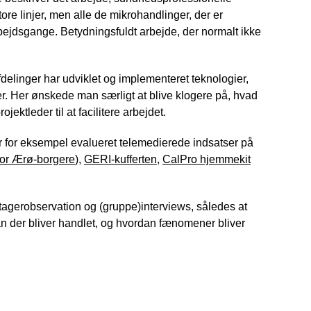
tore linjer, men alle de mikrohandlinger, der er
bejdsgange. Betydningsfuldt arbejde, der normalt ikke
afdelinger har udviklet og implementeret teknologier,
er. Her ønskede man særligt at blive klogere på, hvad
ektleder til at facilitere arbejdet.
r for eksempel evalueret telemedierede indsatser på
for Ærø-borgere
),
GERI-kufferten
,
CalPro hjemmekit
tagerobservation og (gruppe)interviews, således at
dan der bliver handlet, og hvordan fænomener bliver