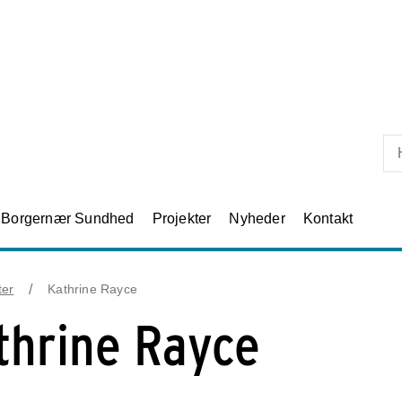
Skip til primært indhold
Borgernær Sundhed
Projekter
Nyheder
Kontakt
ter
Kathrine Rayce
thrine Rayce