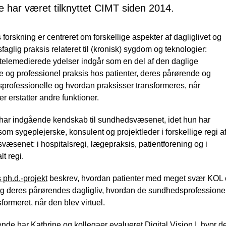
e har været tilknyttet CIMT siden 2014.
 forskning er centreret om forskellige aspekter af dagliglivet og
aglig praksis relateret til (kronisk) sygdom og teknologier:
telemedierede ydelser indgår som en del af den daglige
se og professionel praksis hos patienter, deres pårørende og
professionelle og hvordan praksisser transformeres, når
er erstatter andre funktioner.
 har indgående kendskab til sundhedsvæsenet, idet hun har
som sygeplejerske, konsulent og projektleder i forskellige regi a
æsenet: i hospitalsregi, lægepraksis, patientforening og i
t regi.
 ph.d.-projekt
beskrev, hvordan patienter med meget svær KOL o
og deres pårørendes dagligliv, hvordan de sundhedsprofessione
sformeret, når den blev virtuel.
ende har Kathrine og kollegaer evalueret
Digital Vision I
, hvor d