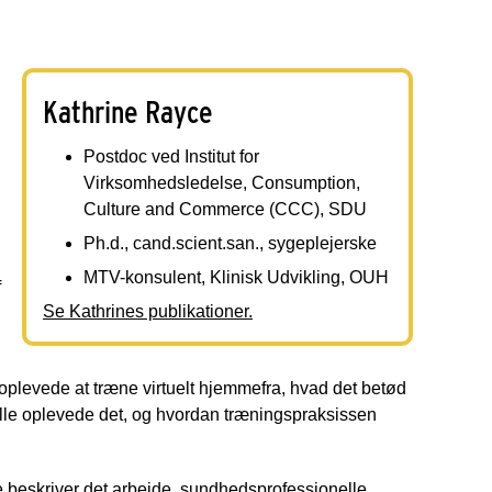
Kathrine Rayce
Postdoc ved Institut for
Virksomhedsledelse, Consumption,
Culture and Commerce (CCC), SDU
Ph.d., cand.scient.san., sygeplejerske
MTV-konsulent, Klinisk Udvikling, OUH
f
Se Kathrines publikationer.
plevede at træne virtuelt hjemmefra, hvad det betød
lle oplevede det, og hvordan træningspraksissen
e beskriver det arbejde, sundhedsprofessionelle