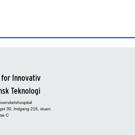
 for Innovativ
nsk Teknologi
versitetshospital
et 30, Indgang 216, stuen
se C