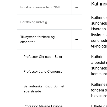
Kathrin
Forskningsområder i CIMT
Kathrines
Forskningsudvalg
sundhedsf
Hvordan 
livsførel
Tilknyttede forskere og
sundheds
eksperter
teknologi
Professor Christoph Beier
Kathrine
arbejdet 
sundhedsv
Professor Jane Clemensen
kommunal
Kathrines
Seniorforsker Knud Bonnet
for dem 
Yderstræde
blev tran
Professor Malene Grubbe
Efterfølg