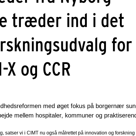
træder ind i det
orskningsudvalg for
I-X og CCR
undhedsreformen med øget fokus på borgernær sund
bejde mellem hospitaler, kommuner og praktiseren
, satser vi i CIMT nu også målrettet på innovation og forskning