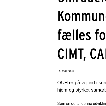
Kommune 
fælles f
CIMT, CA
14. maj 2025
OUH er på vej ind i s
hjem og styrket samar
Som en del af denne udvikling