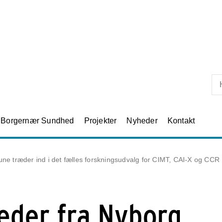
Skip til primært indhold
Borgernær Sundhed
Projekter
Nyheder
Kontakt
 træder ind i det fælles forskningsudvalg for CIMT, CAI-X og CCR
eder fra Nyborg