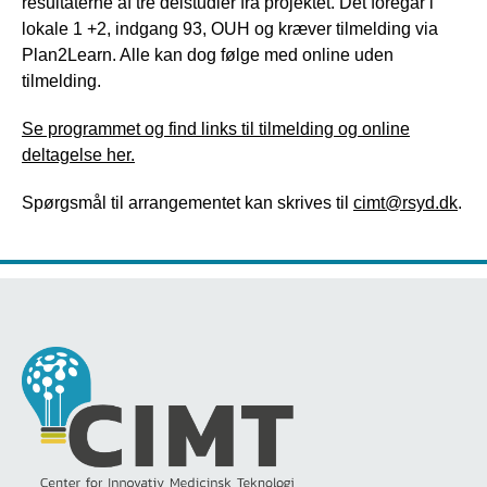
resultaterne af tre delstudier fra projektet. Det foregår i
lokale 1 +2, indgang 93, OUH og kræver tilmelding via
Plan2Learn. Alle kan dog følge med online uden
tilmelding.
Se programmet og find links til tilmelding og online
deltagelse her.
Spørgsmål til arrangementet kan skrives til
cimt@rsyd.dk
.