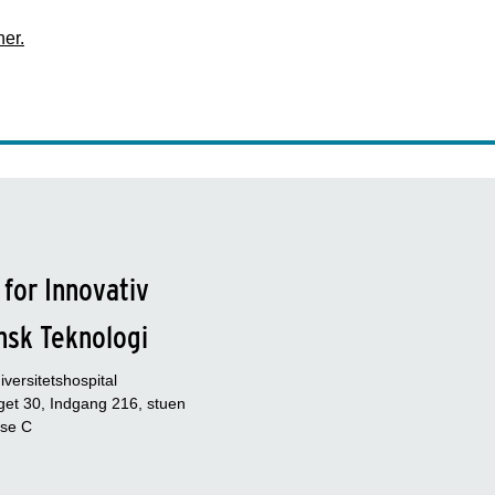
er.
 for Innovativ
nsk Teknologi
versitetshospital
et 30, Indgang 216, stuen
se C