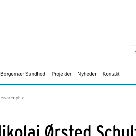
Skip til primært indhold
Borgernær Sundhed
Projekter
Nyheder
Kontakt
orsvarer ph.d.
ikolai Ørsted Schul