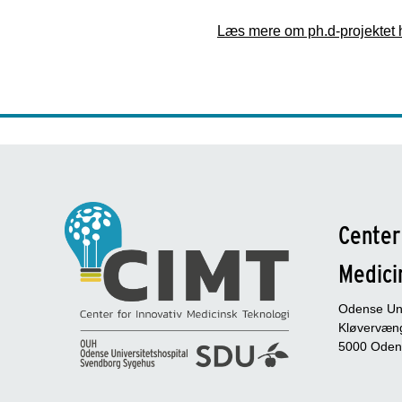
Læs mere om ph.d-projektet h
Center
Medici
Odense Uni
Kløvervæng
5000 Oden