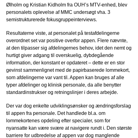
Ølholm og Kristian Kidholm fra OUH’s MTV-enhed, blev
personalets oplevelse af MMC undersøgt vha. 3
semistrukturerede fokusgruppeinterviews.
Resultaterne viste, at personalet på testafdelingerne
overordnet set var positive overfor appen. Flere nævnte,
at den tilpasser sig afdelingernes behov, idet den nemt og
hurtigt giver adgang til overskuelig, dybdegående
information, der konstant er opdateret – dette er en stor
gevinst sammenlignet med de papirbaserede lommekort,
som afdelingerne var vant til. Appen kan bruges af alle
typer afdelinger og klinisk personale, da alle benytter
standardinstrukser og retningslinjer i deres arbejde.
Der var dog enkelte udviklingsønsker og ændringsforslag
til appen fra personale. Det handlede bl.a. om
lommekortenes opdeling efter specialer, som for
nyansatte kan være svære at navigere rundt i. Den største
barriere for udbredelse af appen var dog manglende