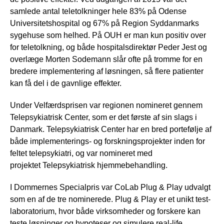
samlede antal teletolkninger hele 83% på Odense
Universitetshospital og 67% på Region Syddanmarks
sygehuse som helhed. På OUH er man kun positiv over
for teletolkning, og både hospitalsdirektør Peder Jest og
overlæge Morten Sodemann slår ofte på tromme for en
bredere implementering af løsningen, så flere patienter
kan få del i de gavnlige effekter.
Under Velfærdsprisen var regionen nomineret gennem
Telepsykiatrisk Center, som er det første af sin slags i
Danmark. Telepsykiatrisk Center har en bred portefølje af
både implementerings- og forskningsprojekter inden for
feltet telepsykiatri, og var nomineret med
projektet Telepsykiatrisk hjemmebehandling.
I Dommernes Specialpris var CoLab Plug & Play udvalgt
som en af de tre nominerede. Plug & Play er et unikt test-
laboratorium, hvor både virksomheder og forskere kan
teste løsninger og hypoteser og simulere real-life