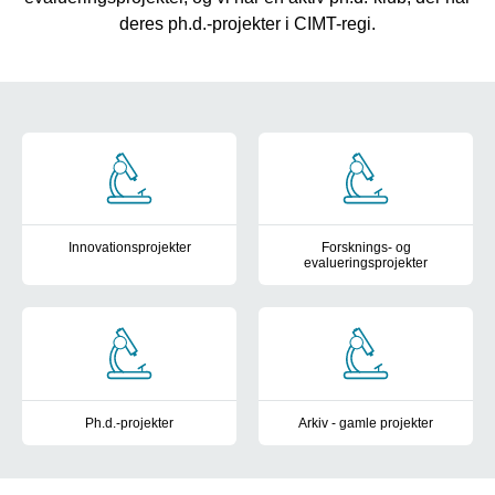
deres ph.d.-projekter i CIMT-regi.
cards
Innovationsprojekter
Forsknings- og
evalueringsprojekter
Her kan du se vores innovationsprojekter fra 2020 og frem.
Her kan du se vores forsknings-
Ph.d.-projekter
Arkiv - gamle projekter
Her kan du se vores igangværende ph.d.-projekter.
Her kan du se vores gamle projek