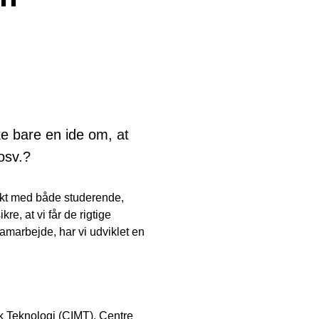
ke bare en ide om, at
osv.?
ntakt med både studerende,
e, at vi får de rigtige
samarbejde, har vi udviklet en
sk Teknologi (CIMT),
Centre