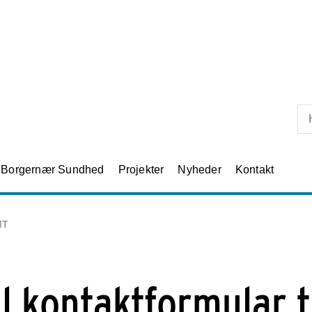
Skip til primært indhold
Borgernær Sundhed
Projekter
Nyheder
Kontakt
MT
l kontaktformular t