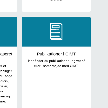
aseret
Publikationer i CIMT
Her finder du publikationer udgivet af
r et
eller i samarbejde med CIMT.
øsninger
 du søge
dicin,
ialer,
t samt
onen og
rne.