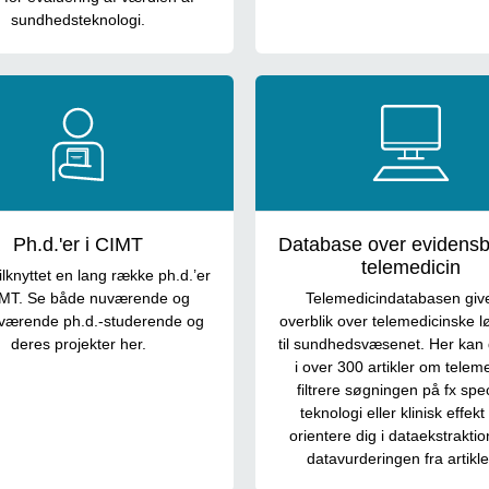
sundhedsteknologi.
Ph.d.'er i CIMT
Database over evidensb
telemedicin
ilknyttet en lang række ph.d.’er
CIMT. Se både nuværende og
Telemedicindatabasen give
værende ph.d.-studerende og
overblik over telemedicinske l
deres projekter her.
til sundhedsvæsenet. Her kan
i over 300 artikler om teleme
filtrere søgningen på fx spec
teknologi eller klinisk effek
orientere dig i dataekstrakti
datavurderingen fra artikle