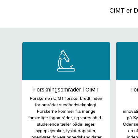
CIMT er Da
cards
Forskningsområder i CIMT
For
Forskerne i CIMT forsker bredt inden
for området sundhedsteknologi.
Forskerne kommer fra mange
innovati
forskellige fagområder, og vores ph.d.-
på Sy
studerende tæller både læger,
Odense 
sygeplejersker, fysioterapeuter,
en a
ingeniører, folkesundhedskandidater
inden