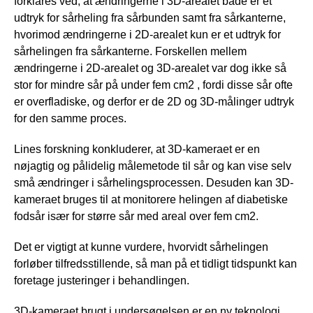
forklares ved, at ændringerne i 3D-arealet både er et
udtryk for sårheling fra sårbunden samt fra sårkanterne,
hvorimod ændringerne i 2D-arealet kun er et udtryk for
sårhelingen fra sårkanterne. Forskellen mellem
ændringerne i 2D-arealet og 3D-arealet var dog ikke så
stor for mindre sår på under fem cm2 , fordi disse sår ofte
er overfladiske, og derfor er de 2D og 3D-målinger udtryk
for den samme proces.
Lines forskning konkluderer, at 3D-kameraet er en
nøjagtig og pålidelig målemetode til sår og kan vise selv
små ændringer i sårhelingsprocessen. Desuden kan 3D-
kameraet bruges til at monitorere helingen af diabetiske
fodsår især for større sår med areal over fem cm2.
Det er vigtigt at kunne vurdere, hvorvidt sårhelingen
forløber tilfredsstillende, så man på et tidligt tidspunkt kan
foretage justeringer i behandlingen.
3D-kameraet brugt i undersøgelsen er en ny teknologi