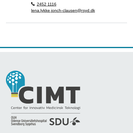
2452 1116
lena.lykke.jonch-clausen@rsyd.dk