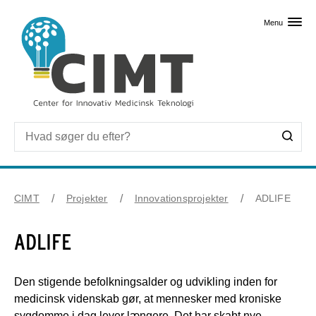
Skip til primært indhold
Menu
CIMT
Projekter
Innovationsprojekter
ADLIFE
ADLIFE
Den stigende befolkningsalder og udvikling inden for
medicinsk videnskab gør, at mennesker med kroniske
sygdomme i dag lever længere. Det har skabt nye