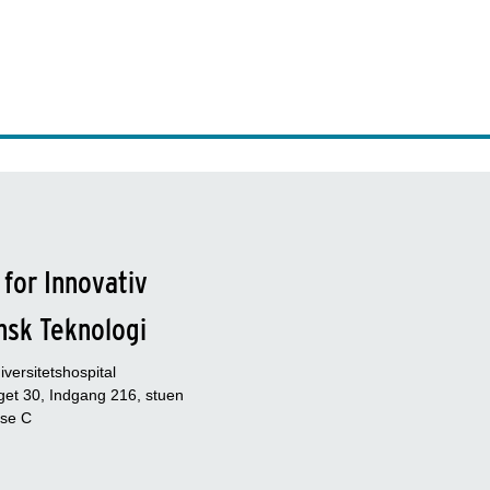
 for Innovativ
nsk Teknologi
versitetshospital
et 30, Indgang 216, stuen
se C