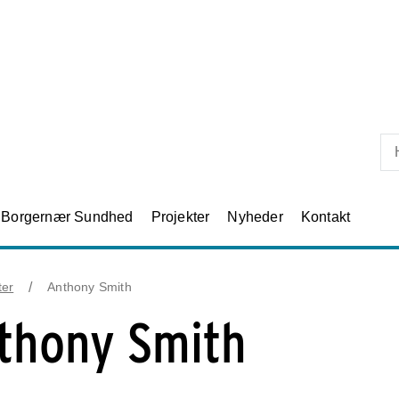
Skip til primært indhold
Borgernær Sundhed
Projekter
Nyheder
Kontakt
ter
Anthony Smith
thony Smith