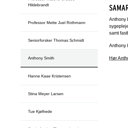
Hildebrandt
SAMAR
Anthony b
Professor Mette Juel Rothmann
sygeplej
samt fast
Seniorforsker Thomas Schmidt
Anthony k
Anthony Smith
Hør Anth
Hanne Kaae Kristensen
Stina Meyer Larsen
Tue Kjølhede