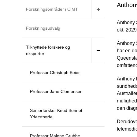
Anthony
Forskningsområder i CIMT
Anthony S
Forskningsudvalg
okt. 2029
Anthony S
Tilknyttede forskere og
har en do
eksperter
Queensla
omfattend
Professor Christoph Beier
Anthony h
sundheds
Professor Jane Clemensen
Australie
mulighede
den diag
Seniorforsker Knud Bonnet
Yderstræde
Derudover
telemedic
Professor Malene Grubbe