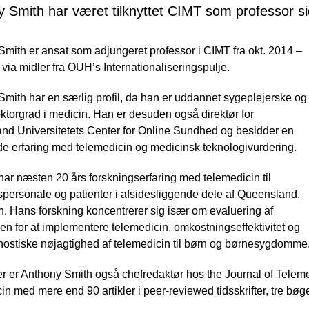
 Smith har været tilknyttet CIMT som professor s
mith er ansat som adjungeret professor i CIMT fra okt. 2014 –
 via midler fra OUH’s Internationaliseringspulje.
mith har en særlig profil, da han er uddannet sygeplejerske og
ktorgrad i medicin. Han er desuden også direktør for
nd Universitetets Center for Online Sundhed og besidder en
e erfaring med telemedicin og medicinsk teknologivurdering.
ar næsten 20 års forskningserfaring med telemedicin til
personale og patienter i afsidesliggende dele af Queensland,
n. Hans forskning koncentrerer sig især om evaluering af
n for at implementere telemedicin, omkostningseffektivitet og
nostiske nøjagtighed af telemedicin til børn og børnesygdomme
 er Anthony Smith også chefredaktør hos the Journal of Telemedi
in med mere end 90 artikler i peer-reviewed tidsskrifter, tre bøg