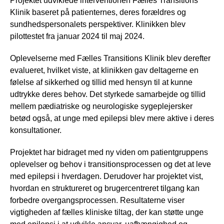
Projektet udviklede interventionen Fælles Transitions
Klinik baseret på patienternes, deres forældres og
sundhedspersonalets perspektiver. Klinikken blev
pilottestet fra januar 2024 til maj 2024.
Oplevelserne med Fælles Transitions Klinik blev derefter
evalueret, hvilket viste, at klinikken gav deltagerne en
følelse af sikkerhed og tillid med hensyn til at kunne
udtrykke deres behov. Det styrkede samarbejde og tillid
mellem pædiatriske og neurologiske sygeplejersker
betød også, at unge med epilepsi blev mere aktive i deres
konsultationer.
Projektet har bidraget med ny viden om patientgruppens
oplevelser og behov i transitionsprocessen og det at leve
med epilepsi i hverdagen. Derudover har projektet vist,
hvordan en struktureret og brugercentreret tilgang kan
forbedre overgangsprocessen. Resultaterne viser
vigtigheden af fælles kliniske tiltag, der kan støtte unge